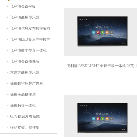
>
飞利浦会议平板
飞利浦 85BDL1154T 会议平
板一
>
飞利浦商用显示器
>
飞利浦信息发布数字标牌
>
飞利浦LED显示屏拼接屏
>
飞利浦教学交互一体机
>
飞利浦会议摄像头
飞利浦 98BDL1254T 会议平板一体机 98英
>
京东方商用显示器
>
仙视数字标牌广告机
PHILIPS 飞利浦
>
仙视液晶拼接屏
46BDL1505XU液晶拼
>
仙视触摸一体机
>
GTV信息发布系统
>
移动支架、壁挂架