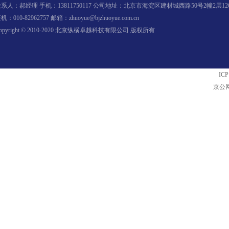
系人：郝经理 手机：13811750117 公司地址：北京市海淀区建材城西路50号2幢2层12
机：010-82962757 邮箱：zhuoyue@bjzhuoyue.com.cn
opyright © 2010-2020 北京纵横卓越科技有限公司 版权所有
飞利浦 75BDL1254T 会议平
板一
ICP
京公网
飞利浦 65BDL1254T 会议平
板一