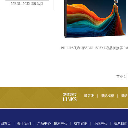
55BDL1505XU液晶拼
飞利浦 98BDL1254T 会议平
板一
PHILIPS飞利浦55BDL1505XE液晶拼接屏 0.8
首页 1
飞利浦 85BDL1254T 会议平
魔客吧
|
织梦模板
|
织梦
板一
返回首页
|
关于我们
|
产品中心
技术中心
|
成功案例
|
下载中心
|
联系我们