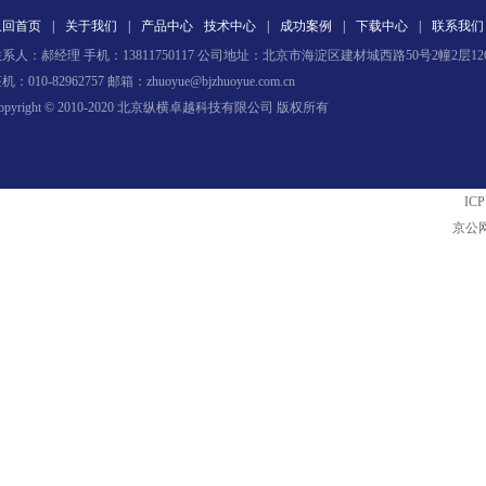
返回首页
|
关于我们
|
产品中心
技术中心
|
成功案例
|
下载中心
|
联系我们
系人：郝经理 手机：13811750117 公司地址：北京市海淀区建材城西路50号2幢2层12
机：010-82962757 邮箱：zhuoyue@bjzhuoyue.com.cn
opyright © 2010-2020 北京纵横卓越科技有限公司 版权所有
ICP
京公网